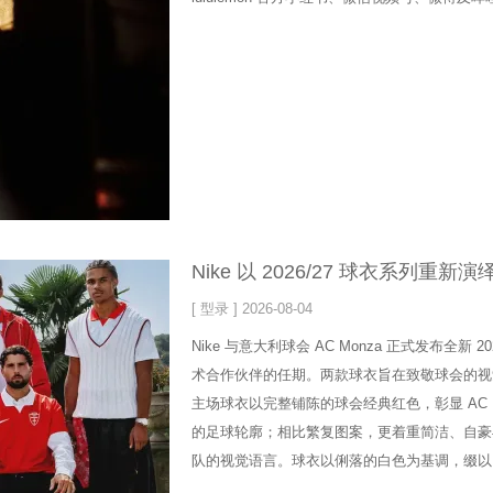
Nike 以 2026/27 球衣系列重新演绎
[ 型录 ] 2026-08-04
Nike 与意大利球会 AC Monza 正式发布全新 
术合作伙伴的任期。两款球衣旨在致敬球会的视
主场球衣以完整铺陈的球会经典红色，彰显 AC 
的足球轮廓；相比繁复图案，更着重简洁、自豪
队的视觉语言。球衣以俐落的白色为基调，缀以 