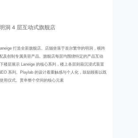
eige 明洞 4 层互动式旗舰店
品牌 Laneige 打造全新旗舰店。店舖坐落于首尔繁华的明洞，横跨
调配及创制专属美容产品。旗舰店每层均围绕特定的产品互动
层展示 Laneige 的核心系列，楼上各层则藉沉浸式装置
 Swir 及 NEO 系列。Playlab 的设计着重触感与个人化，鼓励顾客以既
使用仪式。贯串整个空间的核心元素