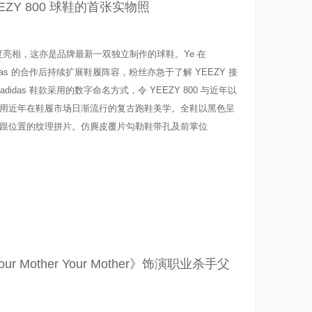
YEEZY 800 球鞋的首张实物照
0 的首度亮相，这亦是品牌最新一双独立制作的球鞋。Ye 在
didas 的合作后持续扩展鞋履阵容，粉丝亦急于了解 YEEZY 接
idas 鞋款采用的数字命名方式，令 YEEZY 800 与近年以
用近年在鞋履市场日渐流行的复古跑鞋美学。全鞋以黑色呈
跟位置的纹理拼片。仿麂皮覆片勾勒鞋带孔及前掌位
r Your Mother Your Mother》饰演职业杀手父