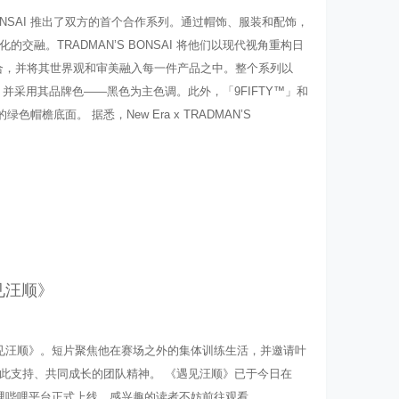
S BONSAI 推出了双方的首个合作系列。通过帽饰、服装和配饰，
融。TRADMAN’S BONSAI 将他们以现代视角重构日
相融合，并将其世界观和审美融入每一件产品之中。整个系列以
中心，并采用其品牌色——黑色为主色调。此外，「9FIFTY™」‌和
色帽檐底面。 据悉，New Era x TRADMAN’S
遇见汪顺》
—《遇见汪顺》。短片聚焦他在赛场之外的集体训练生活，并邀请叶
此支持、共同成长的团队精神。 《遇见汪顺》已于今日在
博及哔哩哔哩平台正式上线。感兴趣的读者不妨前往观看。