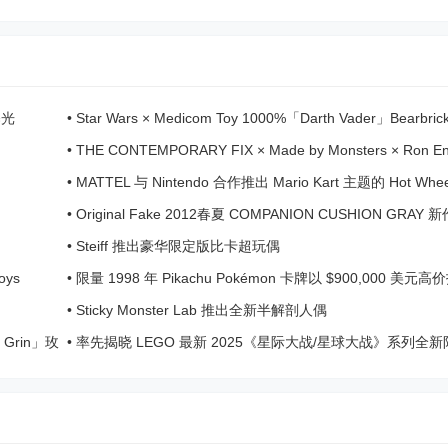
曝光
•
Star Wars × Medicom Toy 1000%「Darth Vader」Bearbri
珍藏版玩偶
•
THE CONTEMPORARY FIX × Made by Monsters × Ron En
“X-Ray” Charlie Grin 公 ...
•
MATTEL 与 Nintendo 合作推出 Mario Kart 主题的 Hot Whee
具
•
Original Fake 2012春夏 COMPANION CUSHION GRAY
•
Steiff 推出豪华限定版比卡超玩偶
oys
•
限量 1998 年 Pikachu Pokémon 卡牌以 $900,000 美元高
•
Sticky Monster Lab 推出全新半解剖人偶
ce Grin」玫
•
率先揭晓 LEGO 最新 2025《星际大战/星球大战》系列全新