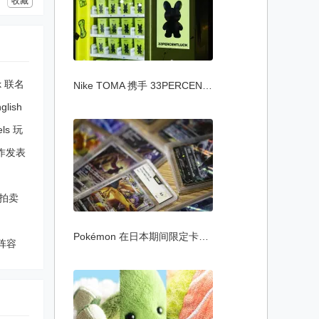
收藏
ck 联名
Nike TOMA 携手 33PERCENTLUCK 打造特别版
glish
ls 玩
 新作发表
价拍卖
Pokémon 在日本期间限定卡牌店引入人脸辨
阵容