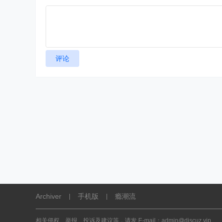
评论
Archiver
手机版
瘾潮流
|
|
相关侵权、举报、投诉及建议等，请发 E-mail：admin@discuz.vip