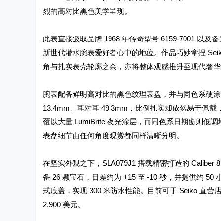
烈的高对比黑色美学呈现。
此表直接汲取品牌 1968 年传奇型号 6159-7001 以及
新世代潜水腕表爱好者心中的地位。作品巧妙拿捏 Se
角与扎实表壳轮廓之余，亦将整体观感推升至现代奢华
腕表配备鲜明高对比的黑色纹理表盘，并与同色系硬涂层
13.4mm、耳对耳 49.3mm，比例扎实却依然易
覆以大量 LumiBrite 夜光涂层，而同色系日期窗则
表盘细节由任何角度观赏都同样清晰分明。
在坚实外观之下，SLA079J1 搭载精密打造的 Calibe
备 26 颗宝石，日差约为 +15 至 -10 秒，并提供约 
式底盖，实现 300 米防水性能。目前可于 Seiko 直营店 及授
2,900 美元。