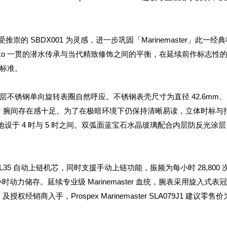
备受推崇的 SBDX001 为灵感，进一步巩固「Marinemaster」此一经
iko 一贯的潜水传承与当代精致修饰之间的平衡，在延续前作标志性
标准。
不锈钢单向旋转表圈自然呼应。不锈钢表壳尺寸为直径 42.6mm
于佩戴，腕间存在感十足。为了在极暗环境下仍保持清晰易读，立体时标与
低调地设于 4 时与 5 时之间。双弧面蓝宝石水晶玻璃配合内层防反光涂
r 8L35 自动上链机芯，同时支援手动上链功能，振频为每小时 28,800
50 小时动力储存。延续专业级 Marinemaster 血统，腕表采用旋入式表
权经销商入手，Prospex Marinemaster SLA079J1 建议零售价