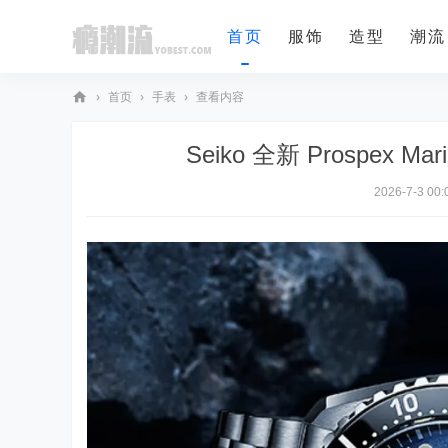
首页
服饰
造型
潮流
›
首页
›
手表
›
查看内容
瘾
Seiko 全新 Prospex M
潮
流
2026-7-3 00: