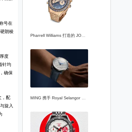
典称号在
的硬朗棱
Pharrell Williams 打造的 JOOPITER 推出首
、厚度
指针均
层，确保
 次，配
MING 携手 Royal Selangor 以马来西亚锡器
冠与旋入
为