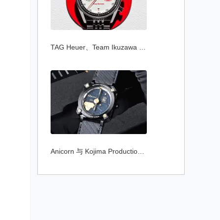
TAG Heuer、Team Ikuzawa 与 Bamford Watch
Anicorn 与 Kojima Productions 再度联乘推