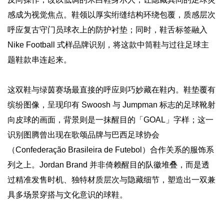
感成为视觉焦点。鞋领以厚实绗缝结构环绕包覆，质感层次
呼应复古守门员球衣上的防护衬垫；同时，鞋舌标签融入
Nike Football 式样品牌识别，将这款中筒鞋与过往足球主
题鞋款串连起来。
这双鞋与绿茵赛场最直接的呼应则巧妙藏在鞋内。鞋垫覆有
缤纷图像，呈现印有 Swoosh 与 Jumpman 标志的足球靴射
向皮球的画面，背景则是一抹醒目的「GOAL」字样；这一
识别图腾曾出现在歌颂品牌与巴西足球协会
（Confederação Brasileira de Futebol）合作关系的服饰系
列之上。Jordan Brand 并非倚赖醒目的队徽堆叠，而是透
过精准发售时机、独特材质层次与隐藏细节，塑造出一双兼
具多场景穿搭与文化意识的球鞋。