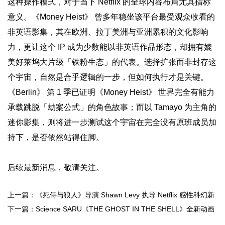
这种操作模式，对于当下 Netflix 的全球内容布局尤具指标
意义。《Money Heist》 曾多年稳坐该平台最受观众收看的
非英语影集，其在欧洲、拉丁美洲与亚洲累积的文化影响
力，更让这个 IP 成为少数能以非英语作品形态，却拥有媲
美好莱坞大片级「铁粉生态」的代表。选择扩张而非封存这
个宇宙，自然是合乎逻辑的一步，但如何执行才是关键。
《Berlin》 第 1 季已证明《Money Heist》 世界完全有能力
承载跳脱「劫案公式」的角色故事；而以 Tamayo 为主角的
迷你影集，则将进一步测试这个宇宙在完全没有原班成员加
持下，是否依然站得住脚。
后续最新消息，敬请关注。
上一篇：《死侍与狼人》导演 Shawn Levy 执导 Netflix 感性科幻新
片《Somewhere Out There》
下一篇：Science SARU《THE GHOST IN THE SHELL》全新动画
确认2026年7月上映