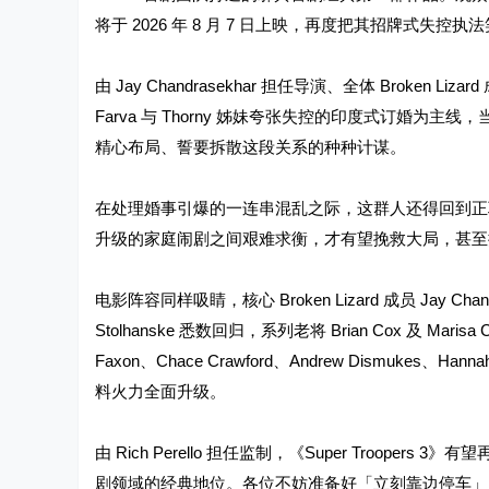
将于 2026 年 8 月 7 日上映，再度把其招牌式失控
由 Jay Chandrasekhar 担任导演、全体 Brok
Farva 与 Thorny 姊妹夸张失控的印度式订婚为主线，当
精心布局、誓要拆散这段关系的种种计谋。
在处理婚事引爆的一连串混乱之际，这群人还得回到正
升级的家庭闹剧之间艰难求衡，才有望挽救大局，甚至
电影阵容同样吸睛，核心 Broken Lizard 成员 Jay Chandrase
Stolhanske 悉数回归，系列老将 Brian Cox 及 
Faxon、Chace Crawford、Andrew Dismukes、Hannah S
料火力全面升级。
由 Rich Perello 担任监制，《Super Troop
剧领域的经典地位。各位不妨准备好「立刻靠边停车」，因为