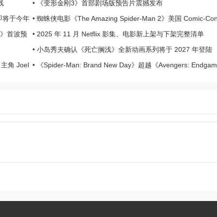
线
•
《变形金刚3》首部剧场版预告片震撼发布
 季即将于今年
•
蜘蛛侠电影《The Amazing Spider-Man 2》美国 Comic-Co
节前导预告曝光
团 2》首波预
•
2025 年 11 月 Netflix 影集、电影新上架与下架完整清单
•
小岛秀夫确认《死亡搁浅》全新动画系列将于 2027 年登陆
Disney+
角 Joel
•
《Spider-Man: Brand New Day》超越《Avengers: Endg
下北美史上最高开画票房纪录