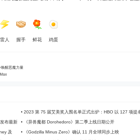
雷人
握手
鲜花
鸡蛋
意外唤醒恶魔力量
Max
•
2023 第 75 届艾美奖入围名单正式出炉：HBO 以 127 项提
先、《绝命律师》最后角逐机会
t》发布最新
•
《异兽魔都 Dorohedoro》第二季上线日期公开
ney 及
•
《Godzilla Minus Zero》确认 11 月全球同步上映