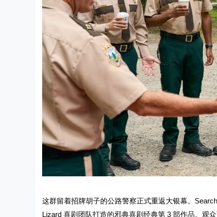
这群留着招牌胡子的公路警察正式重返大银幕。Searchlight P
Lizard 喜剧团队打造的邪典喜剧经典第 3 部作