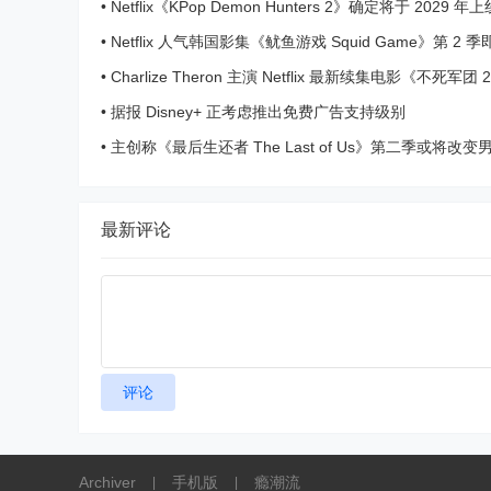
Marvel
•
Netflix《KPop Demon Hunters 2》确定将于 2029 年上
•
Netflix 人气韩国影集《鱿鱼游戏 Squid Game》第 2
正式上线
•
Charlize Theron 主演 Netflix 最新续集电影《不死军
告正式来袭
•
据报 Disney+ 正考虑推出免费广告支持级别
•
主创称《最后生还者 The Last of Us》第二季或将改变男主
原有故事线
最新评论
评论
Archiver
手机版
瘾潮流
|
|