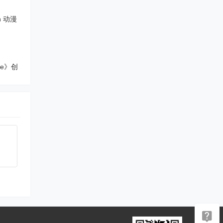
n 动漫
ame》创