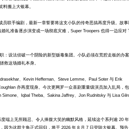
执法笑料搬上大银幕。
en Lizard 成员联手编剧，最新一章誓要将这支小队的传奇恶搞再度升级。故
婚礼准备逐步演变成一场彻底灾难，Super Troopers 也得一边应对 Th
职：设法侦破一个阴险的新型贩毒集团。小队必须在荒腔走板的办
拯救这场婚礼本身。
khar、Kevin Heffernan、Steve Lemme、Paul Soter 与 Erik
Marisa Coughlan 亦再度现身。今次更网罗一众喜剧重量级演员加入乱局，包括
imone、Iqbal Theba、Sakina Jaffrey、Jon Rudnitsky 与 Lisa Gi
ers 3》有望再度端上无所顾忌、令人捧腹大笑的幽默风格，延续这个系列逾 20
这群主角正式回归，将于 2026 年 8 月 7 日登陆大银幕。预