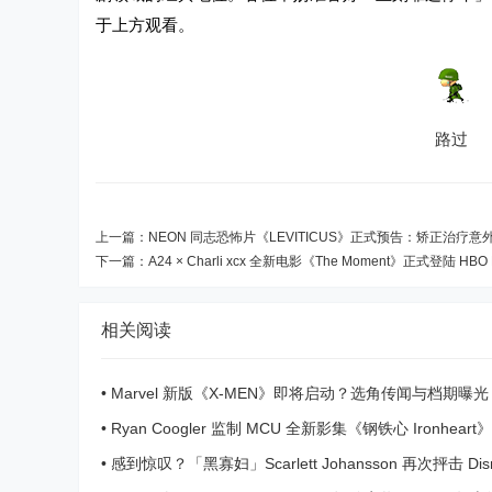
于上方观看。
路过
上一篇：
NEON 同志恐怖片《LEVITICUS》正式预告：矫正治疗
下一篇：
A24 × Charli xcx 全新电影《The Moment》正式登陆 HBO 
相关阅读
•
Marvel 新版《X-MEN》即将启动？选角传闻与档期曝光
•
Ryan Coogler 监制 MCU 全新影集《钢铁心 Ironhear
预告
•
感到惊叹？「黑寡妇」Scarlett Johansson 再次抨击 Dis