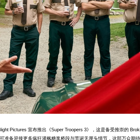
ictures 宣布推出《Super Troopers 3》，这是备受推崇的 Brok
品。观众可准备迎接更多疯狂灌枫糖浆桥段与荒诞无厘头情节，这部万众期