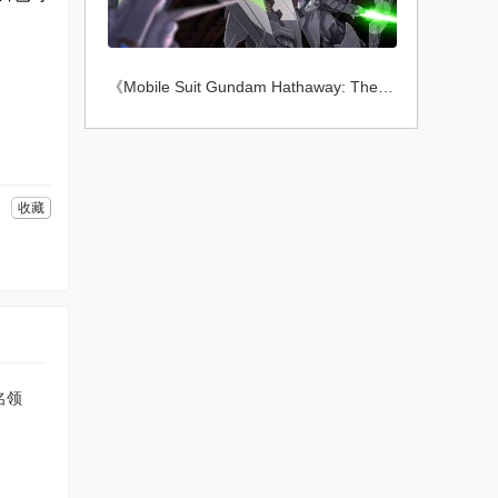
《Mobile Suit Gundam Hathaway: The Sorce
收藏
名领