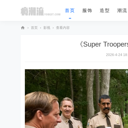
首页
服饰
造型
潮流
›
首页
›
影视
›
查看内容
瘾
《Super Tro
潮
流
2026-4-24 18