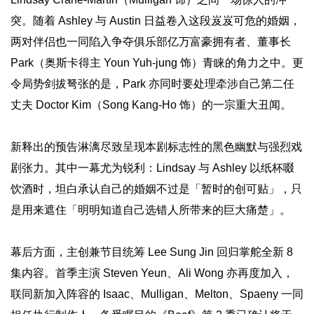
突。随着 Ashley 与 Austin 日益卷入这段岌岌可危的婚姻，
两对伴侣也一同陷入争夺俱乐部亿万富豪拥有者、董事长
Park（奥斯卡得主 Youn Yuh-jung 饰）青睐的角力之中。更
令局势剑拔弩张的是，Park 亦同时要处理牵涉自己第二任
丈夫 Doctor Kim（Song Kang-Ho 饰）的一宗重大丑闻。
新释出的预告淋漓尽致呈现本剧标志性的黑色幽默与强烈戏
剧张力。其中一幕尤为锐利：Lindsay 与 Ashley 以纸杯啜
饮酒时，坦白承认自己的婚姻不过是「暂时的创可贴」，只
是用来遮住「明明知道自己选错人所带来的巨大痛楚」。
幕后方面，主创兼节目统筹 Lee Sung Jin 回归掌舵全新 8
集内容。首季主演 Steven Yeun、Ali Wong 亦再度加入，
联同新加入阵容的 Isaac、Mulligan、Melton、Spaeny 一同