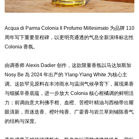
Acqua di Parma Colonia Il Profumo Millesimato 为品牌 110
周年写下重要里程碑，以更明亮通透的气息全新演绎标志性
Colonia 香氛。
由调香师 Alexis Dadier 创作，这款限量香氛以马达加斯加
Nosy Be 岛 2024 年出产的 Ylang‑Ylang White 为核心主
调。这款罕见原料在丰沛雨水与温润气候孕育下，展现果香
与细腻辛香底蕴，进一步放大 Colonia 核心柑橘调的鲜明活
力；前调由意大利佛手柑、血橙、苦橙叶精油与西柚带出耀
眼清新，而迷迭香、橙叶纯香、广藿香与岩兰草则铺陈香气
的结构与深度。