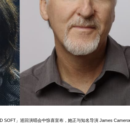
RD AND SOFT」巡回演唱会中惊喜宣布，她正与知名导演 James Camero