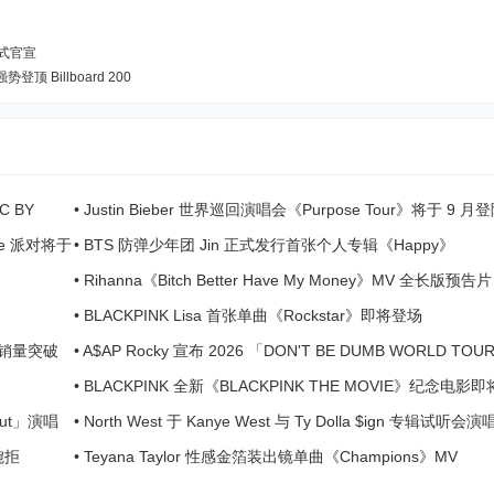
」正式官宣
强势登顶 Billboard 200
C BY
•
Justin Bieber 世界巡回演唱会《Purpose Tour》将于 9 
ave 派对将于
•
BTS 防弹少年团 Jin 正式发行首张个人专辑《Happy》
•
Rihanna《Bitch Better Have My Money》MV 全长版预告片
•
BLACKPINK Lisa 首张单曲《Rockstar》即将登场
》销量突破
•
A$AP Rocky 宣布 2026 「DON'T BE DUMB WORLD TO
界巡回日期
•
BLACKPINK 全新《BLACKPINK THE MOVIE》纪念电影
 Out」演唱
•
North West 于 Kanye West 与 Ty Dolla $ign 专辑试听会
新歌
婉拒
•
Teyana Taylor 性感金箔装出镜单曲《Champions》MV