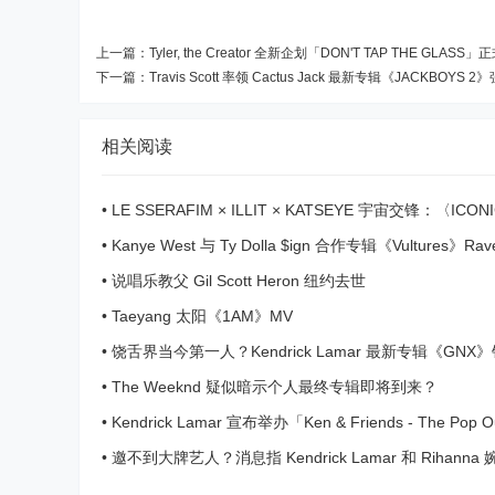
上一篇：
Tyler, the Creator 全新企划「DON'T TAP THE GLASS
下一篇：
Travis Scott 率领 Cactus Jack 最新专辑《JACKBOYS 2》
相关阅读
•
LE SSERAFIM × ILLIT × KATSEYE 宇宙交锋：〈ICONI
MISTAKE〉超炸 MV 释出
•
Kanye West 与 Ty Dolla $ign 合作专辑《Vultures》R
Las Vegas 展开
•
说唱乐教父 Gil Scott Heron 纽约去世
•
Taeyang 太阳《1AM》MV
•
饶舌界当今第一人？Kendrick Lamar 最新专辑《GNX
百万张
•
The Weeknd 疑似暗示个人最终专辑即将到来？
•
Kendrick Lamar 宣布举办「Ken & Friends - The Pop
会
•
邀不到大牌艺人？消息指 Kendrick Lamar 和 Rihanna 
Coachella 2025