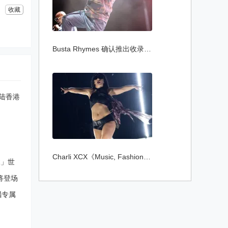
收藏
Busta Rhymes 确认推出收录 J Dilla 未发表
月登陆香港
Charli XCX《Music, Fashion, Film》首登 B
UR」世
即将登场
演唱专属