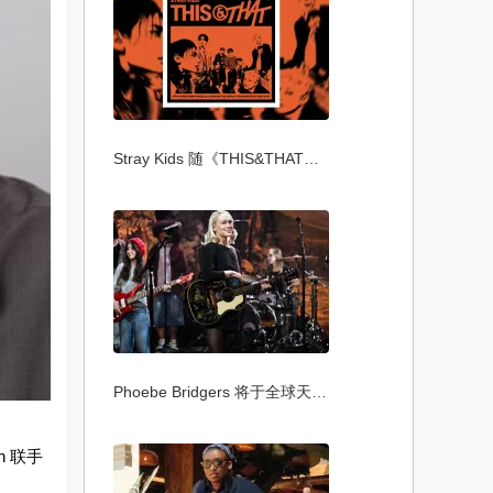
Stray Kids 随《THIS&THAT》专辑推出〈This
Phoebe Bridgers 将于全球天文馆首度播放新
n 联手