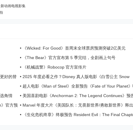
推出全新动画电视影集
开拍
•
《Wicked: For Good》首周末全球票房预测突破2亿美元
•
《The Bear》官方宣布第 5 季完结，全剧画上句号
•
《机械战警》Robocop 官方宣传片
提出更好的替
•
2025 年度必看之作？Disney 真人版电影《白雪公主 Snow
White》首波预告正式登场
•
超人电影《Man of Steel》全新预告《Fate of Your Planet
首波选角情
•
美国喜剧电影《Anchorman 2: The Legend Continues》
出
tern》官方预
•
Marvel 年度大片《美国队长：无畏新世界/勇敢新世界》释
预告与 IMAX 电影海报
•
《生化危机终章》终极预告 Resident Evil：The Final Chapt