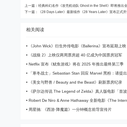
上一篇：
经典科幻名作《攻壳机动队 Ghost in the Shell》即将
下一篇：
《28 Days Later》最新续作《28 Years Later》宣布正式
相关阅读
•
《John Wick》衍生外传电影《Ballerina》宣布延期上映
•
《战狼 2》上映仅两周票房超 40 亿成为中国票房冠军
•
Netflix 宣布《鱿鱼游戏》将在 2025 年推出最终第三季
•
「寒冬战士」Sebastian Stan 回应 Marvel 黑粉：请
代方案
•
《美女与野兽 / Beauty and the Beast》刷新票房纪录
•
《萨尔达传说 The Legend of Zelda》真人版电影「
报」正式公开
•
Robert De Niro & Anne Hathaway 全新电影《The In
告片
•
周星驰: 《西游·降魔篇》一分钟概念前导宣传片