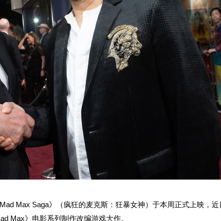
osa: A Mad Max Saga》（疯狂的麦克斯：狂暴女神）于本周正式上映，
d Max》电影系列制作改编游戏大作。