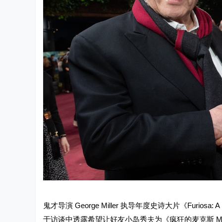
鬼才导演 George Miller 执导年度史诗大片《Furi
于访谈中透露希望让好友小岛秀夫为《疯狂的麦克斯 Ma