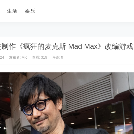
生活
娱乐
小岛秀夫制作《疯狂的麦克斯 Mad Max》改编游
:24
|
发布者:
Mic
|
查看:
319
|
评论: 0