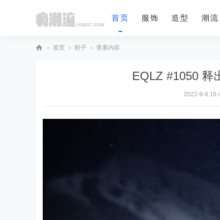
首页
服饰
造型
潮流
›
首页
›
鞋子
›
查看内容
瘾
EQLZ #1050
潮
流
2022-9-8 16: