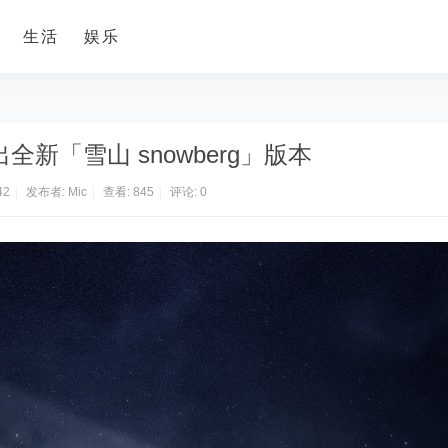
生活
娱乐
 释出全新「雪山 snowberg」版本
42
|
发布者:
Mic
|
查看:
845
|
评论: 0