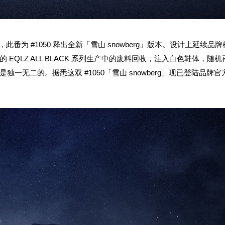
番为 #1050 释出全新「雪山 snowberg」版本。设计上延续品
QLZ ALL BLACK 系列生产中的废料回收，注入白色鞋体，随机
无二的。据悉这双 #1050「雪山 snowberg」现已登陆品牌官