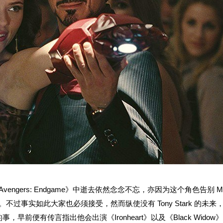
ark 于《Avengers: Endgame》中逝去依然念念不忘，亦因为这个角色告别 
不过事实如此大家也必须接受，然而纵使没有 Tony Stark 的未来
难的事，早前便有传言指出他会出演《Ironheart》以及《Black Wido