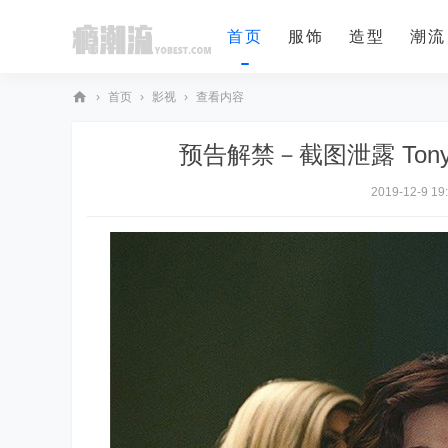
首页
服饰
造型
潮流
›
首页
›
影视
›
查看内容
瘾
预告解禁－截图泄露 Tony S
潮
流
2019-12-9 19