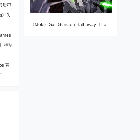
在最后犯
ars》失
《Mobile Suit Gundam Hathaway: The Sorce
ames
st》特别
os 宣
开