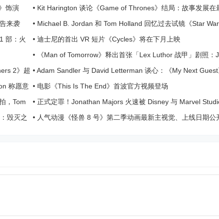
ts》饰演
•
Kit Harington 谈论《Game of Thrones》结局：故事发展
了一些错误
版预告来袭
•
Michael B. Jordan 和 Tom Holland 回忆过去试镜《Star W
败经历
第 1 部：火
•
迪士尼的首出 VR 短片《Cycles》将在下月上映
•
《Man of Tomorrow》释出首张「Lex Luthor 战甲」剧照：J
Gunn 抢先公开震撼造型
nners 2》超
•
Adam Sandler 与 David Letterman 谈心：《My Next Gue
篇预告曝光
ron 称愿意
•
电影《This Is The End》首波官方视频登场
》开拍，Tom
•
正式定罪！Jonathan Majors 火速被 Disney 与 Marvel Studi
布开除
联盟5：毁灭之
•
人气动漫《怪兽 8 号》第二季动画最新主视觉、上线日期公