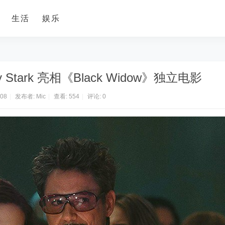
生活
娱乐
tark 亮相《Black Widow》独立电影
:08
|
发布者:
Mic
|
查看:
554
|
评论: 0