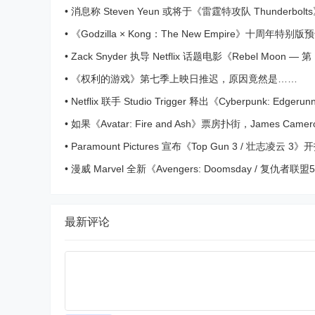
•
消息称 Steven Yeun 或将于《雷霆特攻队 Thunderbol
「哨兵 Sentry」
•
《Godzilla × Kong：The New Empire》十周年特别
•
Zack Snyder 执导 Netflix 话题电影《Rebel Moon — 
之女》首周观看次数出炉
•
《权利的游戏》第七季上映日推迟，原因竟然是……
•
Netflix 联手 Studio Trigger 释出《Cyberpunk: Edgeru
暴力前导预告首曝光
•
如果《Avatar: Fire and Ash》票房扑街，James Came
直接放弃整个系列
•
Paramount Pictures 宣布《Top Gun 3 / 壮志凌云 3
Cruise 回归演出
•
漫威 Marvel 全新《Avengers: Doomsday / 复仇者
日》预告曝光
最新评论