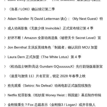
上线
《洛基 / LOKI》确认续订第二季
Adam Sandler 与 David Letterman 谈心：《My Next Guest》特
别篇预告曝光
成人动画影集《无敌少侠 Invincible》正式宣布续订第 4 季
好评不断！Amazon 全新动画选集《秘密关卡 Secret Level》宣
布续订第二季
Jon Bernthal 主演反英雄角色「制裁者」确认回归 MCU 加盟
《夜魔侠：重生》
Laura Dern 正式加盟《The White Lotus》第 4 季
《机动战士钢弹/高达 Gundam GQuuuuuuX》先行剧场版最新宣
传预告正式放送
《速度与激情 11》片名官宣，锁定 2028 年春季上映
抢先观看《Sekiro: No Defeat》动画电影正式版院线预告
Netflix 犯罪影集《纸钞屋 Money Heist：韩国篇》幕后制作特辑
正式放送
金刚狼重生？Fox 总裁表示《金刚狼3 / Logan》或并非狼人