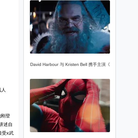
David Harbour 与 Kristen Bell 携手主演《
贱人
他刚登
讲述自
受x武