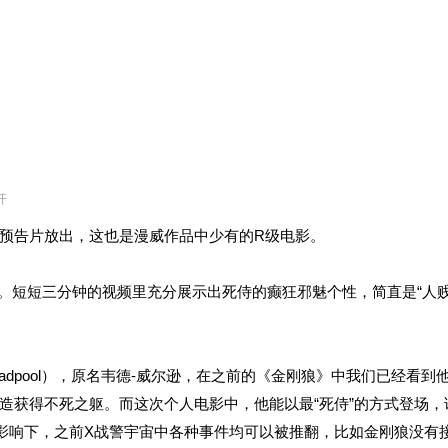
开
预告片放出，这也是漫威作品中少有的R级电影。
福。短短三分钟的视频里充分展示出死侍的癫狂邪魅个性，简直是“人
adpool），原名韦德-威尔逊，在之前的《金刚狼》中我们已经看到
造获得不死之躯。而这次个人电影中，他能以最“死侍”的方式登场，
影响下，之前X战警宇宙中各种事件均可以被推翻，比如金刚狼没有接