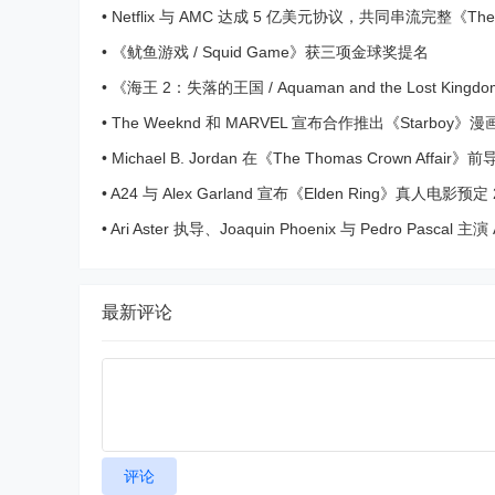
School’预告片
•
Netflix 与 AMC 达成 5 亿美元协议，共同串流完整《The W
Dead》宇宙
•
《鱿鱼游戏 / Squid Game》获三项金球奖提名
•
《海王 2：失落的王国 / Aquaman and the Lost Kin
评价正式出炉
•
The Weeknd 和 MARVEL 宣布合作推出《Starboy》漫
•
Michael B. Jordan 在《The Thomas Crown Affai
纠正昔日错误而行窃
•
A24 与 Alex Garland 宣布《Elden Ring》真人电影预定 
月上映
•
Ari Aster 执导、Joaquin Phoenix 与 Pedro Pascal 主
《Eddington》最新预告发布
最新评论
评论