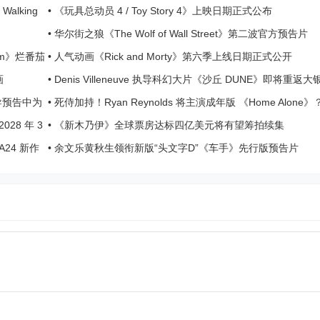
影
alking
•
《玩具总动员 4 / Toy Story 4》上映日期正式公布
•
华尔街之狼《The Wolf of Wall Street》第二波官方预告片
gdom》烂番茄
•
人气动画《Rick and Morty》第六季上线日期正式公开
画
•
Denis Villeneuve 执导科幻大片《沙丘 DUNE》即将重返大
r》前导预告中为
•
死侍加持！Ryan Reynolds 将主演成年版 《Home Alone》
2028 年 3
•
《新木乃伊》全球票房达标四亿美元将有望筹拍续集
演 A24 新作
•
余文乐黄秋生领衔新版“头文字D”《车手》先行版预告片