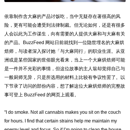
依靠制作含大麻的产品讨饭吃，当中无疑存在著很高的风
险，更有可能会遭受到法律制裁。但无论如何，还是有很多
人会以此为工作谋生，向有需要的人提供大麻和与大麻有关
的产品。BuzzFeed 网站日前就找到一位隐世埋名的大麻烘
焙师，与读者深入探讨她「与大麻同行」的职业生涯。从亚
洲或是某些国家的世俗眼光看来，当上一个大麻烘焙师可能
是一件并不光彩的事情，但这位故事的主人翁却觉得自己与
一般厨师无异，只是所选用的材料上比较有争议性罢了。以
下节录了访问的部份内容，想了解这位大麻烘焙师的完整故
事可登上 BuzzFeed 的网页上观看。
“I do smoke. Not all cannabis makes you sit on the couch
for hours. I find that certain strains help me maintain my
energy level and focus. So if I’m going to clean the house,